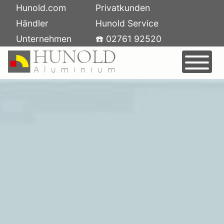
Skip
Hunold.com
Privatkunden
to
Händler
Hunold Service
content
Unternehmen
☎️ 02761 92520
FENSTER
HAUSTÜREN
SCHIEBETÜREN
SONNENSCHUTZ
FÖRDERUNG
MARKISEN
AUSSTELLUNG
LAMELLENDACH
AUSSENJALOUSIEN
ROLLLADEN