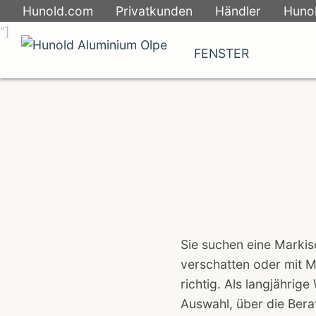
Skip
Hunold.com
Privatkunden
Händler
Hunol
to
"]
content
FENSTER
Sie suchen eine Markis
verschatten oder mit M
richtig. Als langjähri
Auswahl, über die Bera