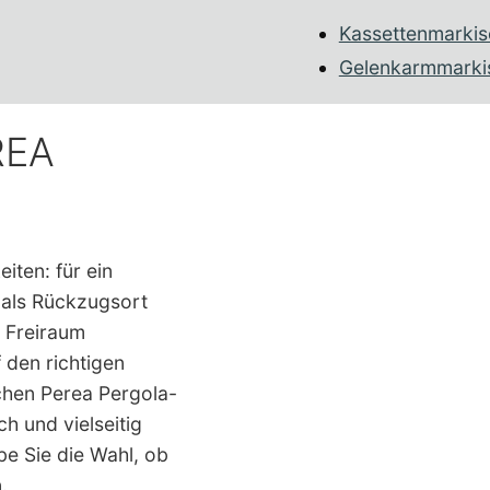
Kassettenmarkis
Gelenkarmmarki
REA
iten: für ein
 als Rückzugsort
 Freiraum
den richtigen
chen Perea Pergola-
h und vielseitig
e Sie die Wahl, ob
.