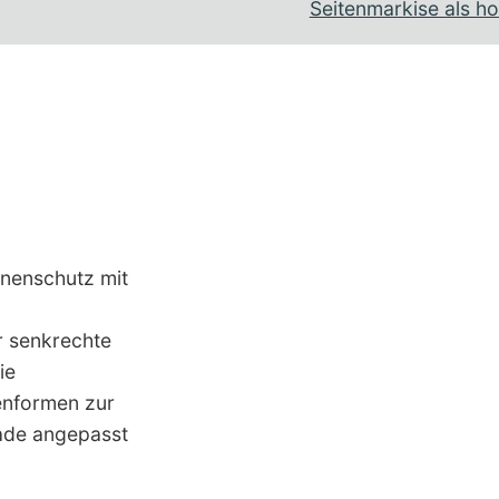
Seitenmarkise als h
nenschutz mit
r senkrechte
ie
enformen zur
sade angepasst