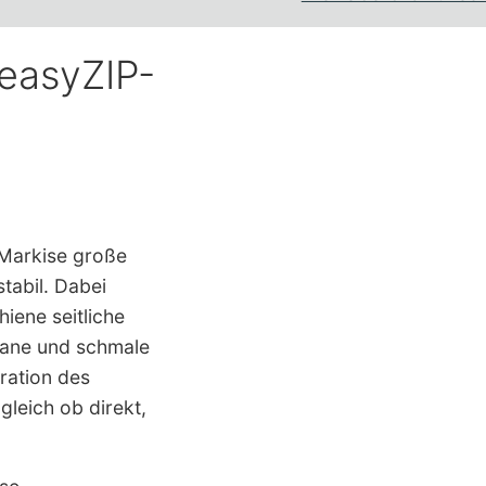
easyZIP-
-Markise große
tabil. Dabei
iene seitliche
igrane und schmale
ration des
leich ob direkt,