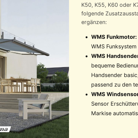
K50, K55, K60 oder K7
folgende Zusatzaussta
ergänzen:
WMS Funkmotor:
WMS Funksystem 
WMS Handsender
bequeme Bedienu
Handsender basic,
passend zu den t
WMS Windsensor
Sensor Erschütter
Markise automatis