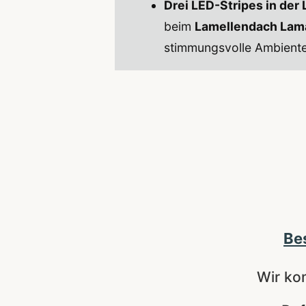
Drei LED-Stripes in der 
beim
Lamellendach Lam
stimmungsvolle Ambient
Bes
Wir ko