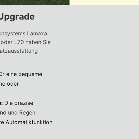
 Upgrade
Dachsystems Lamaxa
 oder L70 haben Sie
satzausstattung
ür eine bequeme
ne oder
:
Die präzise
ind und Regen
nte Automatikfunktion