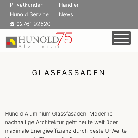
Skip
Privatkunden
Händler
to
Hunold Service
News
content
☎️ 02761 92520
HOME
PRODUKTE
AUSSTELLUNG
FENSTER
GLASFASSADEN
KARRIERE
TÜREN
UNTERNEHMEN
SCHIEBETÜREN
JOBS BEI HUNOLD ALUMINIUM
KONTAKT
GLASFASSADEN
AUSBILDUNG
ÜBER UNS
BRANDSCHUTZ
NACHHALTIGKEIT
SONNENSCHUTZ
ANSPRECHPARTNER
Hunold Aluminium Glassfasaden. Moderne
nachhaltige Architektur geht heute weit über
maximale Energieeffizienz durch beste U-Werte