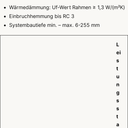
Wärmedämmung: Uf-Wert Rahmen ≥ 1,3 W/(m²K)
Einbruchhemmung bis RC 3
Systembautiefe min. – max. 6-255 mm
L
ei
s
t
u
n
g
s
s
t
a