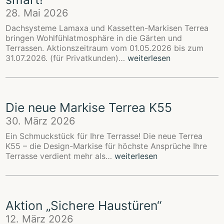
28. Mai 2026
Dachsysteme Lamaxa und Kassetten-Markisen Terrea
bringen Wohlfühlatmosphäre in die Gärten und
Terrassen. Aktionszeitraum vom 01.05.2026 bis zum
AKTION
31.07.2026. (für Privatkunden)…
weiterlesen
–
Sparen
war
noch
Die neue Markise Terrea K55
nie
so
30. März 2026
smart!
Ein Schmuckstück für Ihre Terrasse! Die neue Terrea
K55 – die Design-Markise für höchste Ansprüche Ihre
Die
Terrasse verdient mehr als…
weiterlesen
neue
Markise
Terrea
K55
Aktion „Sichere Haustüren“
12. März 2026