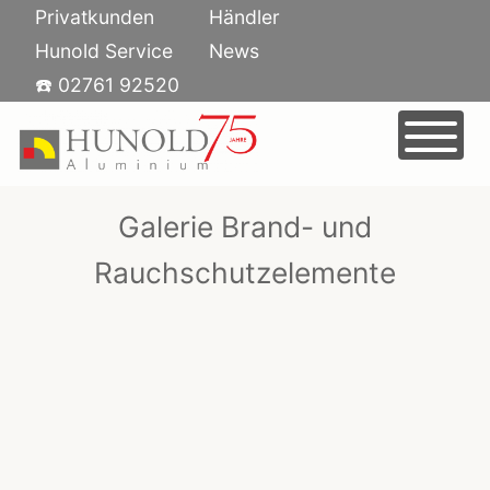
Skip
Privatkunden
Händler
to
Hunold Service
News
content
☎️ 02761 92520
HOME
PRODUKTE
Galerie Brand- und
AUSSTELLUNG
FENSTER
KARRIERE
TÜREN
Rauchschutzelemente
UNTERNEHMEN
SCHIEBETÜREN
JOBS BEI HUNOLD ALUMINIUM
KONTAKT
GLASFASSADEN
AUSBILDUNG
ÜBER UNS
BRANDSCHUTZ
NACHHALTIGKEIT
SONNENSCHUTZ
ANSPRECHPARTNER