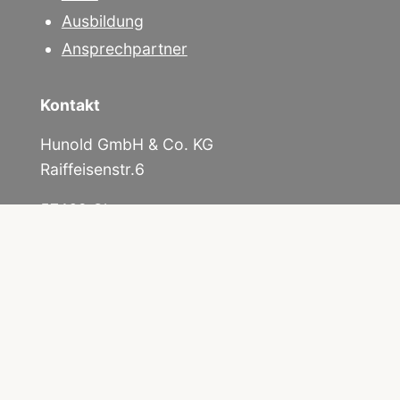
Ausbildung
Ansprechpartner
Kontakt
Hunold GmbH & Co. KG
Raiffeisenstr.6
57462 Olpe
Telefon
00 49 2761 9252 0
Unsere Ausstellung ist ab Montag bis Donnerstag
von 9:00 bis16:00 Uhr, Freitag von 9.00 bis 15.00
Uhr geöffnet