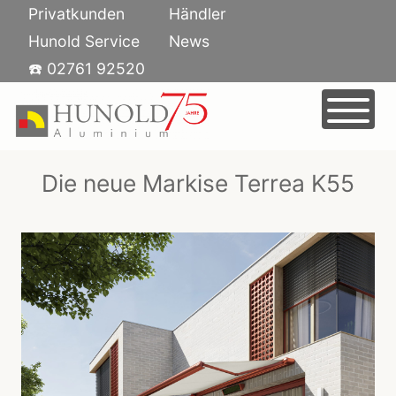
Skip
Privatkunden
Händler
to
Hunold Service
News
content
☎️ 02761 92520
HOME
PRODUKTE
Die neue Markise Terrea K55
AUSSTELLUNG
FENSTER
KARRIERE
TÜREN
UNTERNEHMEN
SCHIEBETÜREN
JOBS BEI HUNOLD ALUMINIUM
KONTAKT
GLASFASSADEN
AUSBILDUNG
ÜBER UNS
BRANDSCHUTZ
NACHHALTIGKEIT
SONNENSCHUTZ
ANSPRECHPARTNER