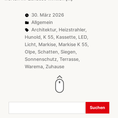
30. März 2026
Posted
Allgemein
in
Tags:
Architektur
,
Heizstrahler
,
Hunold
,
K 55
,
Kassette
,
LED
,
Licht
,
Markise
,
Markise K 55
,
Olpe
,
Schatten
,
Siegen
,
Sonnenschutz
,
Terrasse
,
Warema
,
Zuhause
Suchen